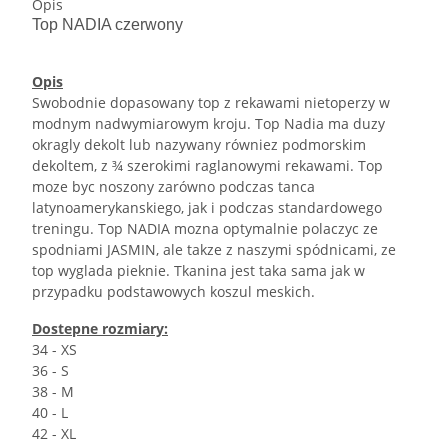
Opis
Top NADIA czerwony
Opis
Swobodnie dopasowany top z rekawami nietoperzy w
modnym nadwymiarowym kroju. Top Nadia ma duzy
okragly dekolt lub nazywany równiez podmorskim
dekoltem, z ¾ szerokimi raglanowymi rekawami. Top
moze byc noszony zarówno podczas tanca
latynoamerykanskiego, jak i podczas standardowego
treningu. Top NADIA mozna optymalnie polaczyc ze
spodniami JASMIN, ale takze z naszymi spódnicami, ze
top wyglada pieknie. Tkanina jest taka sama jak w
przypadku podstawowych koszul meskich.
Dostepne rozmiary:
34 - XS
36 - S
38 - M
40 - L
42 - XL