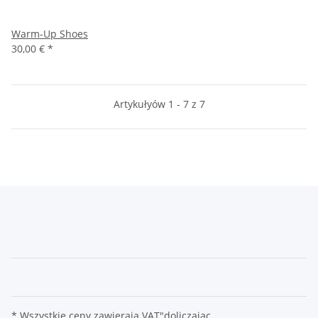
Warm-Up Shoes
30,00 €
*
Artykułyów 1 - 7 z 7
* Wszystkie ceny zawierają
VAT
"doliczając