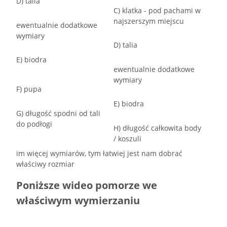
D) talia
C) klatka - pod pachami w
najszerszym miejscu
ewentualnie dodatkowe
wymiary
D) talia
E) biodra
ewentualnie dodatkowe
wymiary
F) pupa
E) biodra
G) długość spodni od tali
do podłogi
H) długość całkowita body
/ koszuli
im więcej wymiarów, tym łatwiej jest nam dobrać
właściwy rozmiar
Poniższe wideo pomorze we
właściwym wymierzaniu