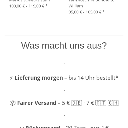
109,00 € -
119,00 €
*
William
95,00 € -
105,00 €
*
Was macht uns aus?
·
⚡
Lieferung morgen
– bis 14 Uhr bestellt*
·
📦
Fairer Versand
– 5 € 🇩🇪 · 7 € 🇦🇹 🇨🇭
·
↩️
Rückversand
– 30 Tage · nur 4 €