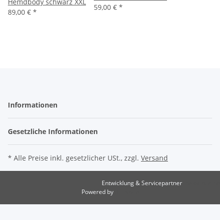
Hemdbody schwarz XXL
59,00 €
*
89,00 €
*
Informationen
Gesetzliche Informationen
* Alle Preise inkl. gesetzlicher USt., zzgl.
Versand
Entwicklung & Servicepartner
maxkunze.de
Powered by
JTL-Shop