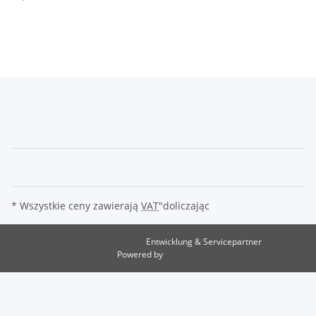
* Wszystkie ceny zawierają
VAT
"doliczając
Entwicklung & Servicepartner
maxkunze.de
Powered by
JTL-Shop