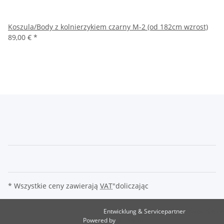
Koszula/Body z kolnierzykiem czarny M-2 (od 182cm wzrost)
89,00 €
*
* Wszystkie ceny zawierają
VAT
"doliczając
Entwicklung & Servicepartner
maxkunze.de
Powered by
JTL-Shop