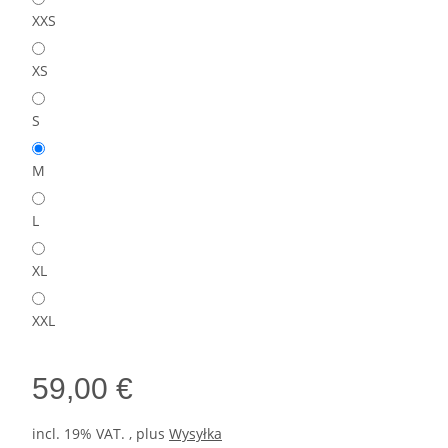
XXS
XS
S
M
L
XL
XXL
59,00 €
incl. 19% VAT. , plus
Wysyłka