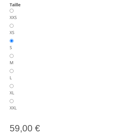
Taille
XXS
XS
S
M
L
XL
XXL
59,00 €