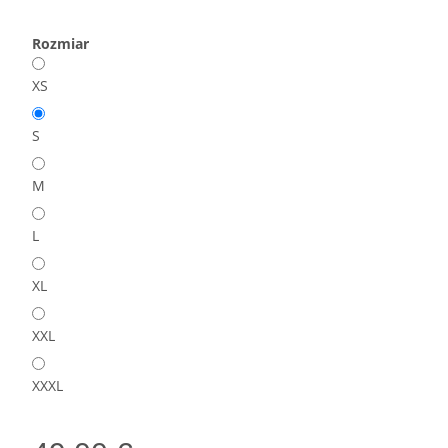
Rozmiar
XS
S
M
L
XL
XXL
XXXL