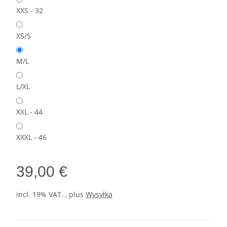
XXS - 32
XS/S
M/L
L/XL
XXL - 44
XXXL - 46
39,00 €
incl. 19% VAT. , plus
Wysyłka