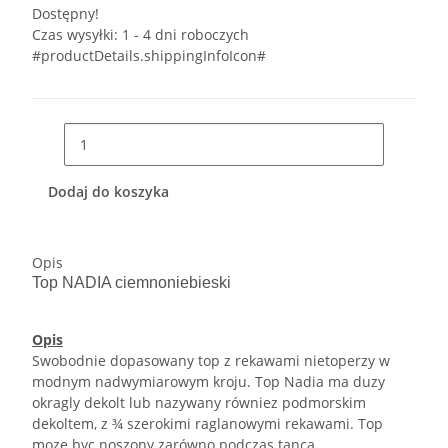
Dostępny!
Czas wysyłki:
1 - 4 dni roboczych
#productDetails.shippingInfoIcon#
Dodaj do koszyka
Opis
Top NADIA ciemnoniebieski
Opis
Swobodnie dopasowany top z rekawami nietoperzy w
modnym nadwymiarowym kroju. Top Nadia ma duzy
okragly dekolt lub nazywany równiez podmorskim
dekoltem, z ¾ szerokimi raglanowymi rekawami. Top
moze byc noszony zarówno podczas tanca