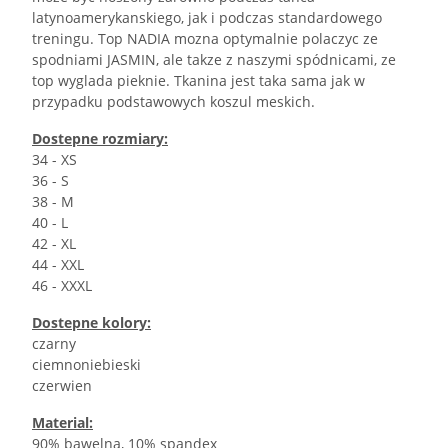
latynoamerykanskiego, jak i podczas standardowego
treningu. Top NADIA mozna optymalnie polaczyc ze
spodniami JASMIN, ale takze z naszymi spódnicami, ze
top wyglada pieknie. Tkanina jest taka sama jak w
przypadku podstawowych koszul meskich.
Dostepne rozmiary:
34 - XS
36 - S
38 - M
40 - L
42 - XL
44 - XXL
46 - XXXL
Dostepne kolory:
czarny
ciemnoniebieski
czerwien
Material:
90% bawelna, 10% spandex