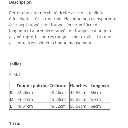
Description
Cette robe a un décolleté droite avec des paillettes
étincelantes. C'est une robe élastique non transparente
avec sept rangées de franges (environ 10cm de
longueur). La première rangée de franges est un peu
asymétrique, les autres rangées sont droites. La robe
accentue très joliment chaque mouvement.
Tailles:
S, M, L
Tour de poitrine
Ceinture
Hanches
Longueur
S
42-46cm
43-46cm
49-55cm
66cm
M
44-47cm
45-50cm
50-53cm
67cm
L
46-51cm
46-52cm
56-59cm
68cm
Tissu: