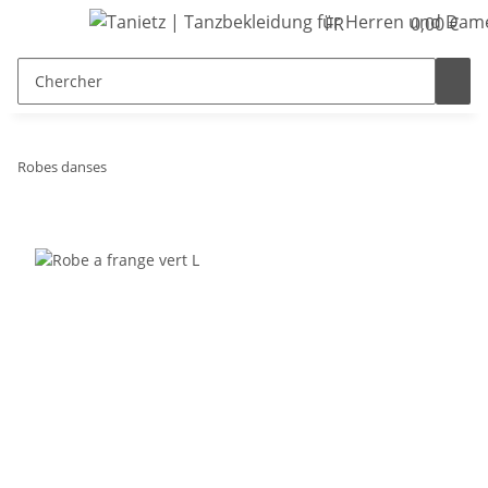
FR
0,00 €
Robes danses