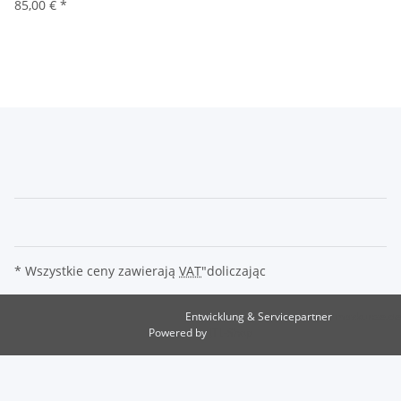
85,00 €
*
* Wszystkie ceny zawierają
VAT
"doliczając
Entwicklung & Servicepartner
maxkunze.de
Powered by
JTL-Shop