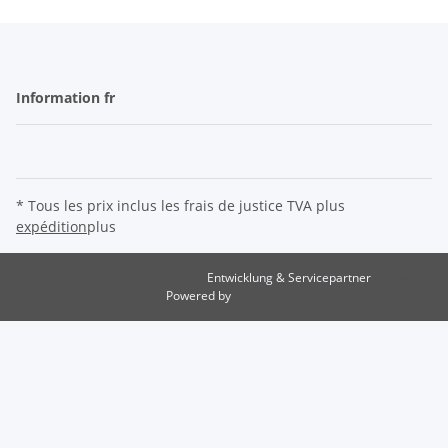
Information fr
* Tous les prix inclus les frais de justice TVA plus
expédition
plus
Entwicklung & Servicepartner
maxkunze.de
Powered by
JTL-Shop