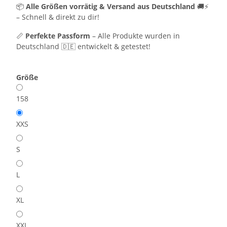
📦
Alle Größen vorrätig & Versand aus Deutschland
🚚⚡
– Schnell & direkt zu dir!
📏
Perfekte Passform
– Alle Produkte wurden in
Deutschland 🇩🇪 entwickelt & getestet!
Größe
158
XXS
S
L
XL
XXL