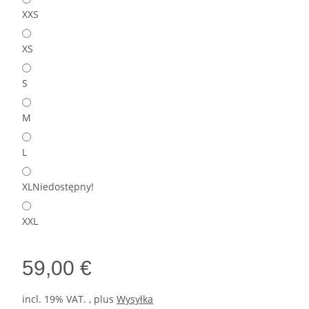
XXS
XS
S
M
L
XL
Niedostępny!
XXL
59,00 €
incl. 19% VAT. , plus
Wysyłka