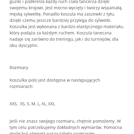
guziki i podkreśla każdy ruch ciała tancerza dzięki
swojemu krojowi. Jest mocno wycięty i tworzy wspaniałą,
męską sylwetkę. Ponadto koszula ma zaszewki z tyłu,
dzięki czemu jeszcze bardziej przylega do sylwetki.
Koszulka jest wykonana z bardzo elastycznego materiału,
który podąża za każdym ruchem. Koszula taneczna
nadaje się zarówno do treningu, jak i do turniejów, dla
obu dyscyplin.
Rozmiary
Koszulka polo jest dostępna w następujących
rozmiarach:
XXS, XS, S, M, L, XL, XXL
Jeśli nie znasz swojego rozmiaru, chętnie pomożemy. W
tym celu potrzebujemy dokładnych wymiarów. Pomocna
może być również nasza tabela rozmiarów.