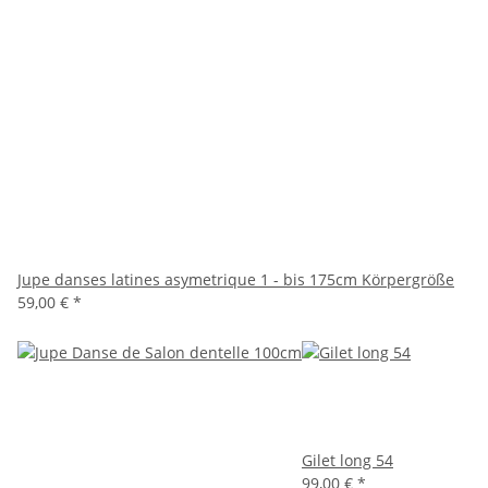
Jupe danses latines asymetrique 1 - bis 175cm Körpergröße
59,00 €
*
Gilet long 54
99,00 €
*