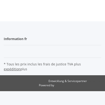
Information fr
* Tous les prix inclus les frais de justice TVA plus
expédition
plus
Entwicklung & Servicepartner
maxkunze.de
Powered by
JTL-Shop