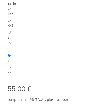
Taille
158
XXS
S
L
XL
XXL
55,00 €
comprenant 19% T.V.A. , plus
livraison