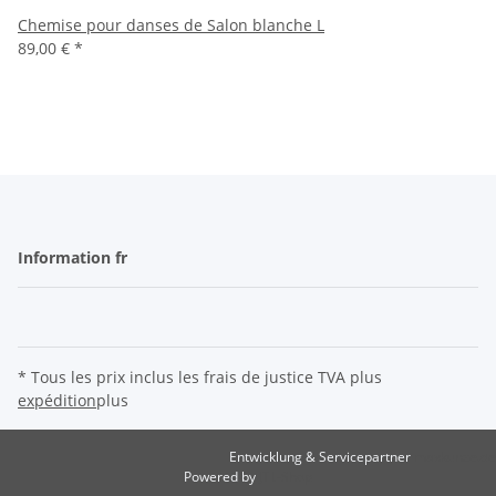
Chemise pour danses de Salon blanche L
89,00 €
*
Information fr
* Tous les prix inclus les frais de justice TVA plus
expédition
plus
Entwicklung & Servicepartner
maxkunze.de
Powered by
JTL-Shop