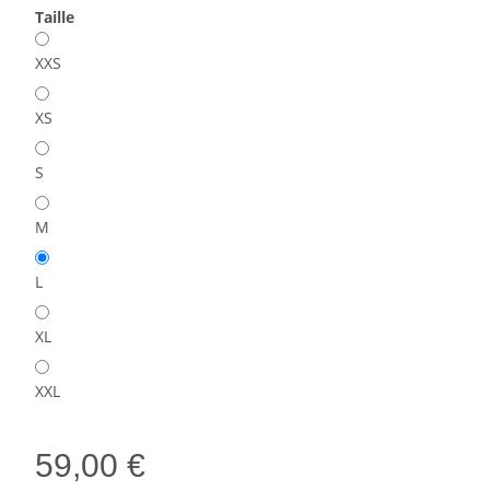
Taille
XXS
XS
S
M
L
XL
XXL
59,00 €