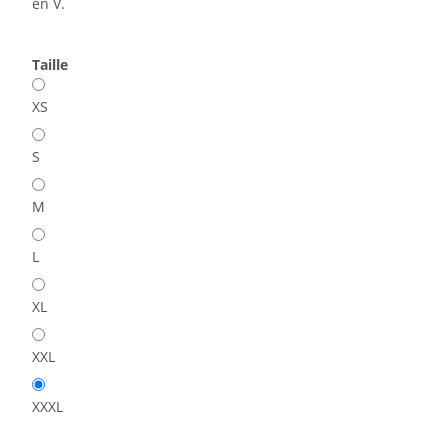
en V.
Taille
XS
S
M
L
XL
XXL
XXXL