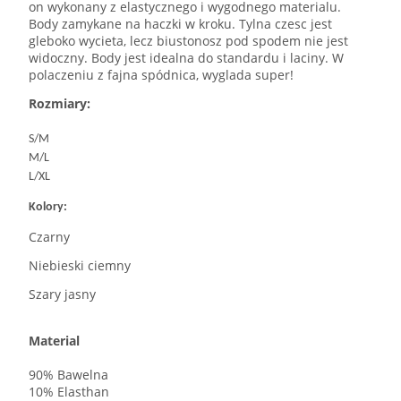
on wykonany z elastycznego i wygodnego materialu.
Body zamykane na haczki w kroku. Tylna czesc jest
gleboko wycieta, lecz biustonosz pod spodem nie jest
widoczny. Body jest idealna do standardu i laciny. W
polaczeniu z fajna spódnica, wyglada super!
Rozmiary:
S/M
M/L
L/XL
Kolory:
Czarny
Niebieski ciemny
Szary jasny
Material
90% Bawelna
10% Elasthan