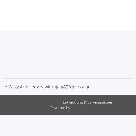
* Wszystkie ceny zawierają
VAT
"doliczając
Entwicklung & Servicepartner
maxkunze.de
Powered by
JTL-Shop