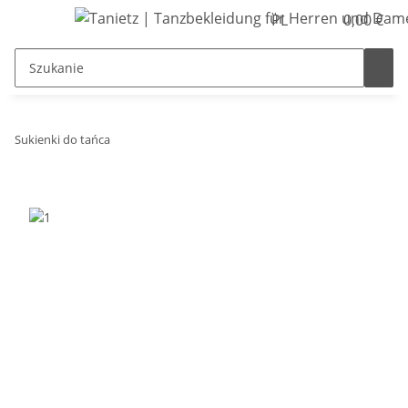
PL
0,00 €
Sukienki do tańca