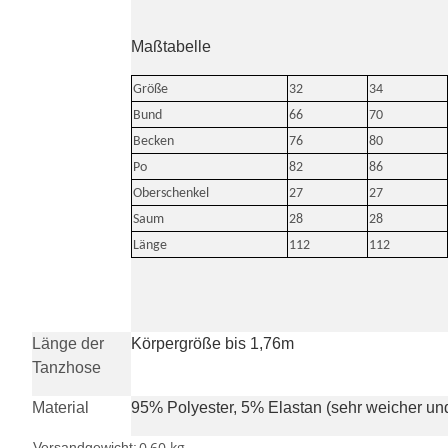
Maßtabelle
Größe
32
34
Bund
66
70
Becken
76
80
Po
82
86
Oberschenkel
27
27
Saum
28
28
Länge
112
112
Länge der
Körpergröße bis 1,76m
Tanzhose
Material
95% Polyester, 5% Elastan (sehr weicher und
0,60 kg
Versandgewicht: