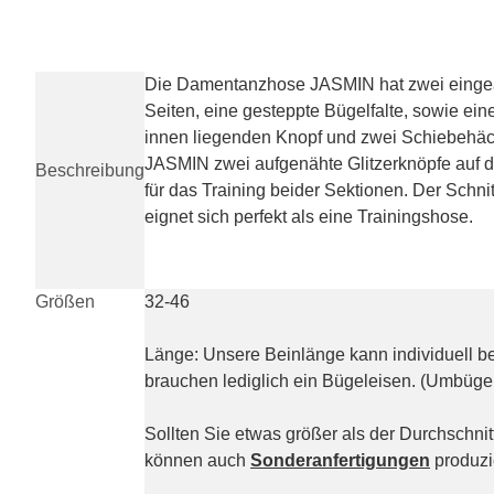
Die Damentanzhose JASMIN hat zwei eingear
Seiten, eine gesteppte Bügelfalte, sowie ei
innen liegenden Knopf und zwei Schiebehäck
JASMIN zwei aufgenähte Glitzerknöpfe auf 
Beschreibung
für das Training beider Sektionen. Der Schni
eignet sich perfekt als eine Trainingshose.
Größen
32-46
Länge: Unsere Beinlänge kann individuell 
brauchen lediglich ein Bügeleisen. (Umbügel
Sollten Sie etwas größer als der Durchschnitt
können auch
Sonderanfertigungen
produzi